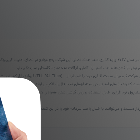
شرکت الیپال توسط دو فرد متخصص در زمینه فناوری رمزگذاری در سال 2017 پایه گذاری شد. هدف اصلی این شرکت ر
رخی از کشورها مانند، استرالیا، آلمان، ایالات متحده و انگلستان نمایندگی دارد.
در سال ۲۰۱۹ با معرفی مفهوم کیف‌پول سرد (Cold Wallet) این
 که راه حل‌های امنیتی در زمینه ارزهای دیجیتال و بلاکچین ارائه می‌دهد.
ول نرم افزاری قابل استفاده بر روی گوشی تلفن همراه را هم پشتیبانی می‌کند. این کیف‌پو
ردار هستند و می‌توانید با خیال راحت سرمایه خود را در این کیف‌پول‌ها نگهداری کنید. برای