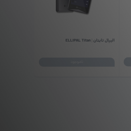
الیپال تایتان | ELLIPAL Titan
ناموجود
این
محصول
دارای
انواع
مختلفی
می
باشد.
گزینه
ها
ممکن
است